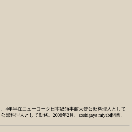
中、4年半在ニューヨーク日本総領事館大使公邸料理人として
として勤務。2008年2月、zoshigaya miyabi開業。