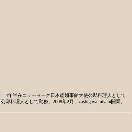
中、4年半在ニューヨーク日本総領事館大使公邸料理人として
として勤務。2008年2月、zoshigaya miyabi開業。