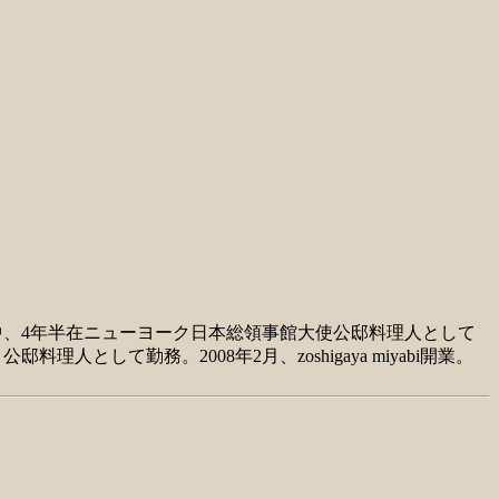
中、4年半在ニューヨーク日本総領事館大使公邸料理人として
として勤務。2008年2月、zoshigaya miyabi開業。