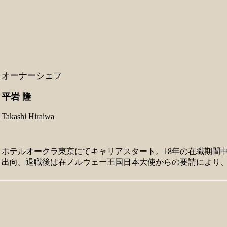
オーナーシェフ
平岩 隆
Takashi Hiraiwa
ホテルオークラ東京にてキャリアスタート。18年の在職期間
出向。退職後は在ノルウェー王国日本大使からの要請により、公邸料理人