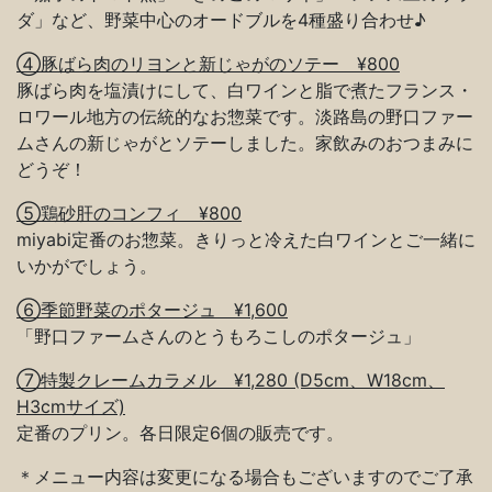
ダ」など、野菜中心のオードブルを4種盛り合わせ♪
④豚ばら肉のリヨンと新じゃがのソテー ¥800
豚ばら肉を塩漬けにして、白ワインと脂で煮たフランス・
ロワール地方の伝統的なお惣菜です。淡路島の野口ファー
ムさんの新じゃがとソテーしました。家飲みのおつまみに
どうぞ！
⑤鶏砂肝のコンフィ ¥800
miyabi定番のお惣菜。きりっと冷えた白ワインとご一緒に
いかがでしょう。
⑥季節野菜のポタージュ ¥1,600
「野口ファームさんのとうもろこしのポタージュ」
⑦特製クレームカラメル ¥1,280 (D5cm、W18cm、
H3cmサイズ)
定番のプリン。各日限定6個の販売です。
＊メニュー内容は変更になる場合もございますのでご了承