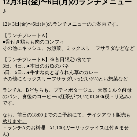
12月3日(金)〜6日(月)のランチメニュー
♪
12月3日(金)〜6日(月)のランチメニューのご案内です。
【ランチプレートA】
●骨付き鶏もも肉のコンフィ
その他にキッシュ、お惣菜、ミックスリーフサラダなどなど
【ランチプレートB】※各日限定6食です
3日、4日…●本日のお魚のパネ
5日、6日…●牛すね肉とほうれん草のカレー
その他にミックスリーフサラダいっぱい(^^)とお惣菜など
ランチA、Bどちらも、プティポタージュ、天然ミルク酵母
のパン、食後のコーヒーor紅茶がついて¥1,600(税・サ込み)
です。
なお、
前日の18:00までのご予約にて、テイクアウト販売も
承ります。
・ランチAのお料理 ¥1,100(ガーリックライスは付きませ
ん)