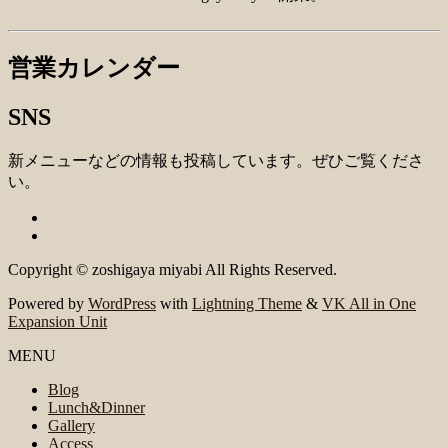
営業カレンダー
SNS
新メニューなどの情報も投稿しています。ぜひご覧くださ
い。
Copyright © zoshigaya miyabi All Rights Reserved.
Powered by
WordPress
with
Lightning Theme
&
VK All in One
Expansion Unit
MENU
Blog
Lunch&Dinner
Gallery
Access