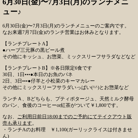
6月30日(金)〜7月3日(月)のランチメニ
ュー♪
6月30日(金)〜7月3日(月)のランチメニューのご案内です。
なお来週7月7日(金)のランチ営業はお休みとなります。
【ランチプレートA】
●ハーブ三元豚の黒ビール煮
その他にキッシュ、お惣菜、ミックスリーフサラダなどなど
【ランチプレートB】※各日限定6食です
30日、1日•••●本日のお魚のパネ
2日、3日•••●仔羊と小松菜のキーマカレー
その他にミックスリーフサラダいっぱい(^^)とお惣菜など
ランチＡ、Bどちらも、プティポタージュ、天然ミルク酵母
のパン、食後のコーヒーor紅茶がついて￥1,800です。
なお、
ご利用日前日18:00までのご予約にてテイクアウト販
売も承ります
。
・ランチAのお料理 ￥1,100(ガーリックライスは付きませ
ん)