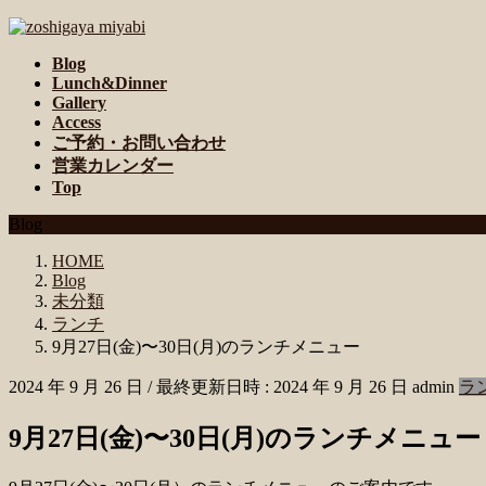
コ
ナ
ン
ビ
Blog
テ
ゲ
Lunch&Dinner
ン
ー
Gallery
ツ
シ
Access
へ
ョ
ご予約・お問い合わせ
ス
ン
営業カレンダー
キ
に
Top
ッ
移
Blog
プ
動
HOME
Blog
未分類
ランチ
9月27日(金)〜30日(月)のランチメニュー
2024 年 9 月 26 日
/ 最終更新日時 :
2024 年 9 月 26 日
admin
ラ
9月27日(金)〜30日(月)のランチメニュー