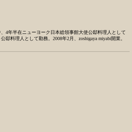
中、4年半在ニューヨーク日本総領事館大使公邸料理人として
として勤務。2008年2月、zoshigaya miyabi開業。