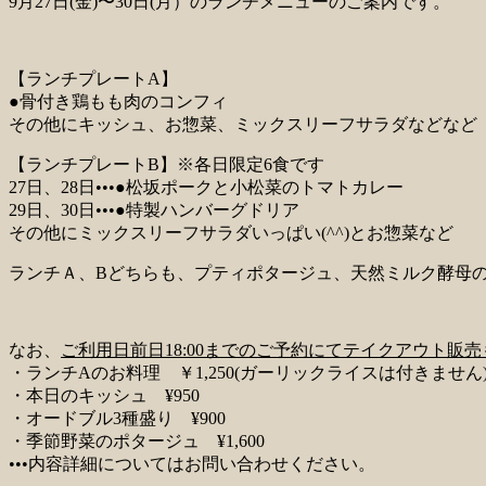
9月27日(金)〜30日(月）のランチメニューのご案内です。
【ランチプレートA】
●骨付き鶏もも肉のコンフィ
その他にキッシュ、お惣菜、ミックスリーフサラダなどなど
【ランチプレートB】※各日限定6食です
27日、28日•••●松坂ポークと小松菜のトマトカレー
29日、30日•••●特製ハンバーグドリア
その他にミックスリーフサラダいっぱい(^^)とお惣菜など
ランチＡ、Bどちらも、プティポタージュ、天然ミルク酵母のパ
なお、
ご利用日前日18:00までのご予約にてテイクアウト販
・ランチAのお料理 ￥1,250(ガーリックライスは付きません
・本日のキッシュ ¥950
・オードブル3種盛り ¥900
・季節野菜のポタージュ ¥1,600
•••内容詳細についてはお問い合わせください。