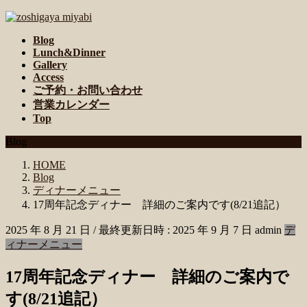
コ
ナ
ン
ビ
Blog
テ
ゲ
Lunch&Dinner
ン
ー
Gallery
ツ
シ
Access
へ
ョ
ご予約・お問い合わせ
ス
ン
営業カレンダー
キ
に
Top
ッ
移
Blog
プ
動
HOME
Blog
ディナーメニュー
17周年記念ディナー 詳細のご案内です(8/21追記）
2025 年 8 月 21 日
/ 最終更新日時 :
2025 年 9 月 7 日
admin
デ
ィナーメニュー
17周年記念ディナー 詳細のご案内で
す(8/21追記）