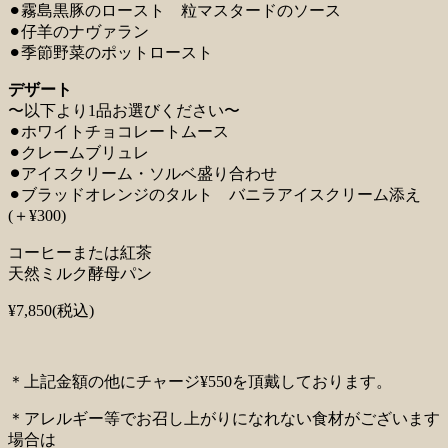
⚫︎霧島黒豚のロースト 粒マスタードのソース
⚫︎仔羊のナヴァラン
⚫︎季節野菜のポットロースト
デザート
〜以下より1品お選びください〜
⚫︎ホワイトチョコレートムース
⚫︎クレームブリュレ
⚫︎
アイスクリーム・ソルベ盛り合わせ
⚫︎ブラッドオレンジのタルト バニラアイスクリーム添え
(＋¥300)
コーヒーまたは紅茶
天然ミルク酵母パン
¥7,850(税込)
＊上記金額の他にチャージ¥550を頂戴しております。
＊アレルギー等でお召し上がりになれない食材がございます
場合は