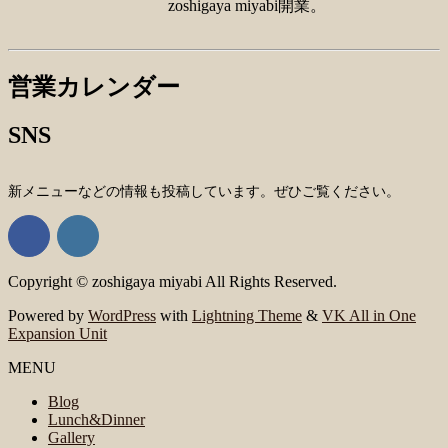
zoshigaya miyabi開業。
営業カレンダー
SNS
新メニューなどの情報も投稿しています。ぜひご覧ください。
Copyright © zoshigaya miyabi All Rights Reserved.
Powered by
WordPress
with
Lightning Theme
&
VK All in One
Expansion Unit
MENU
Blog
Lunch&Dinner
Gallery