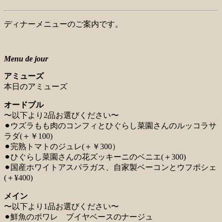
ディナーメニューのご案内です。
Menu de jour
アミューズ
本日のアミューズ
オードブル
〜以下より2品お選びください〜
⚫︎ウズラもも肉のコンフィとひぐらし菜園さんのルッコラサ
ラダ(＋￥100)
⚫︎完熟トマトのジュレ(＋￥300）
⚫︎ひぐらし菜園さんの花ズッキーニのベニエ(＋300)
⚫︎国産ホワイトアスパラガス、自家製ベーコンとウフポシェ
(＋¥400)
メイン
〜以下より1品お選びください〜
⚫︎鮮魚のポワレ ブイヤベースのナージュ