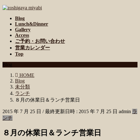
コ
ナ
ン
ビ
Blog
テ
ゲ
Lunch&Dinner
ン
ー
Gallery
ツ
シ
Access
へ
ョ
ご予約・お問い合わせ
ス
ン
営業カレンダー
キ
に
Top
ッ
移
Blog
プ
動
HOME
Blog
未分類
ランチ
８月の休業日＆ランチ営業日
2015 年 7 月 25 日
/ 最終更新日時 :
2015 年 7 月 25 日
admin
ラ
ンチ
８月の休業日＆ランチ営業日